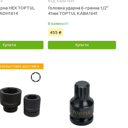
14
KABA1641
арна HEX TOPTUL
Головка ударна 6-гранна 1/2"
KADH1614
41мм TOPTUL KABA1641
В наявності
455 ₴
Купити
Купити
езкоштовна доставка