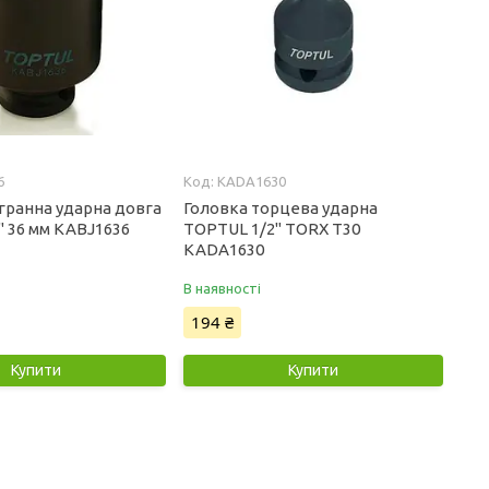
6
KADA1630
-гранна ударна довга
Головка торцева ударна
" 36 мм KABJ1636
TOPTUL 1/2" TORX T30
KADA1630
В наявності
194 ₴
Купити
Купити