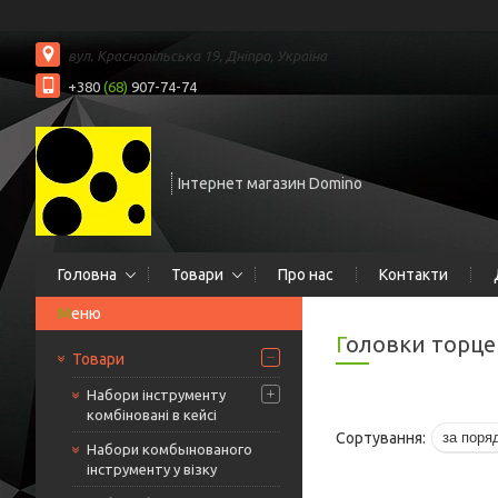
вул. Краснопільська 19, Дніпро, Україна
+380
(68)
907-74-74
Інтернет магазин Domino
Головна
Товари
Про нас
Контакти
Головки торце
Товари
Набори інструменту
комбіновані в кейсі
Набори комбынованого
інструменту у візку