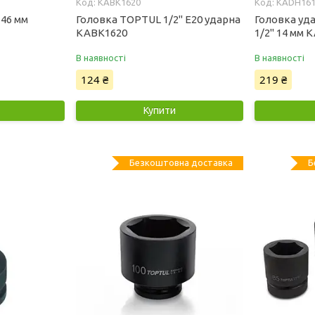
KABK1620
KADH16
 46 мм
Головка TOPTUL 1/2" E20 ударна
Головка уд
KABK1620
1/2" 14 мм 
В наявності
В наявності
124 ₴
219 ₴
Купити
Безкоштовна доставка
Б