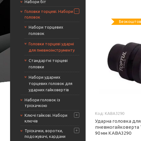
Набори біт
Головки торцеві. Набори
головок
Безкоштов
Набори торцевих
головок
Головки торцеві ударні
для пневмоінструменту
Стандартні торцеві
головки
Набори ударних
торцевих головок для
ударних гайковертів
Набори головок із
тріскачкою
KABA3290
Ключі гайкові. Набори
Ударна головка для
ключів
пневмогайковерта 
Тріскачки, воротки,
90 мм KABA3290
подожувачі, кардани