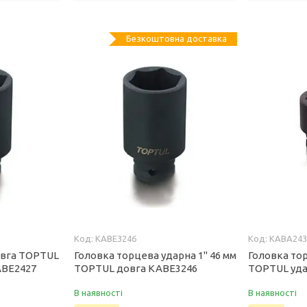
Безкоштовна доставка
KABE3246
KABA243
овга TOPTUL
Головка торцева ударна 1" 46 мм
Головка тор
ABE2427
TOPTUL довга KABE3246
TOPTUL уд
В наявності
В наявності