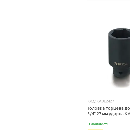
KABE2427
Головка торцева д
3/4" 27 мм ударна K
В наявності