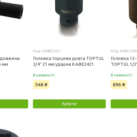
KABE2421
KABJ163
одовжена
Головка торцева довга TOPTUL
Головка 12
5 мм
3/4" 21 мм ударна KABE2421
TOPTUL 1/2
В наявності
В наявності
548 ₴
896 ₴
Купити