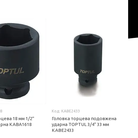
8
KABE2433
цева 18 мм 1/2"
Головка торцева подовжена
арна KABA1618
ударна TOPTUL 3/4" 33 мм
KABE2433