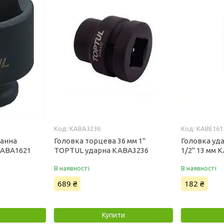
KABA3236
KABE161
ранна
Головка торцева 36 мм 1"
Головка уд
KABA1621
TOPTUL ударна KABA3236
1/2" 13 мм 
В наявності
В наявності
689 ₴
182 ₴
Купити