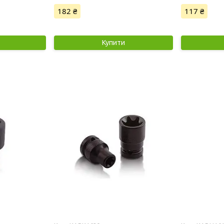
182 ₴
117 ₴
Купити