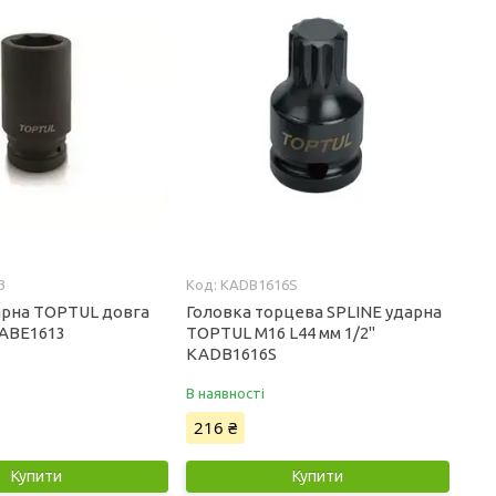
3
KADB1616S
арна TOPTUL довга
Головка торцева SPLINE ударна
KABE1613
TOPTUL М16 L44 мм 1/2"
KADB1616S
В наявності
216 ₴
Купити
Купити