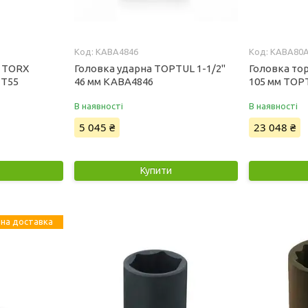
KABA4846
KABA80
ю TORX
Головка ударна TOPTUL 1-1/2"
Головка тор
 T55
46 мм KABA4846
105 мм TOP
В наявності
В наявності
5 045 ₴
23 048 ₴
Купити
на доставка