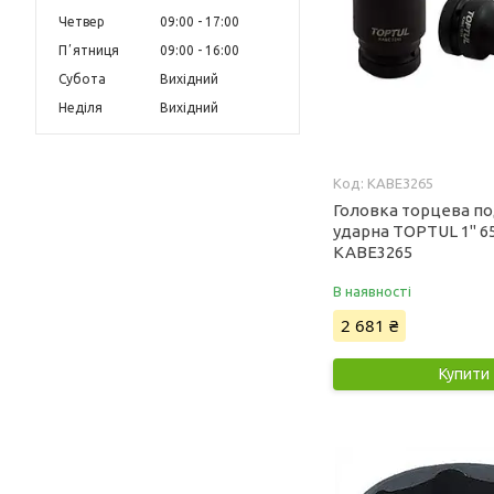
Четвер
09:00
17:00
Пʼятниця
09:00
16:00
Субота
Вихідний
Неділя
Вихідний
KABE3265
Головка торцева п
ударна TOPTUL 1" 6
KABE3265
В наявності
2 681 ₴
Купити