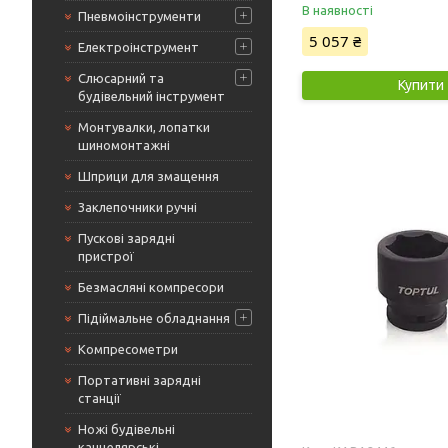
В наявності
Пневмоінструменти
5 057 ₴
Електроінструмент
Слюсарний та
Купити
будівельний інструмент
Монтувалки, лопатки
шиномонтажні
Шприци для змащення
Заклепочники ручні
Пускові зарядні
пристрої
Безмасляні компресори
Підіймальне обладнання
Компресометри
Портативні зарядні
станції
Ножі будівельні
канцелярські