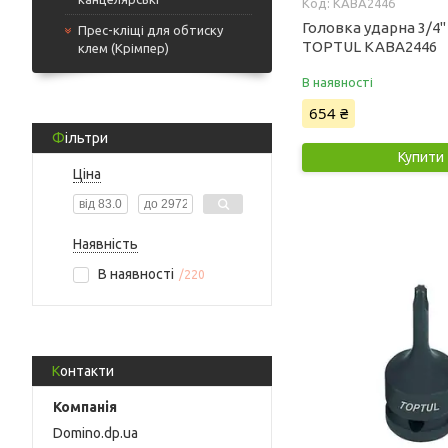
KABA2446
Головка ударна 3/4"
Прес-кліщі для обтиску
TOPTUL KABA2446
клем (Крімпер)
В наявності
654 ₴
Фільтри
Купити
Ціна
Наявність
В наявності
220
Контакти
Domino.dp.ua