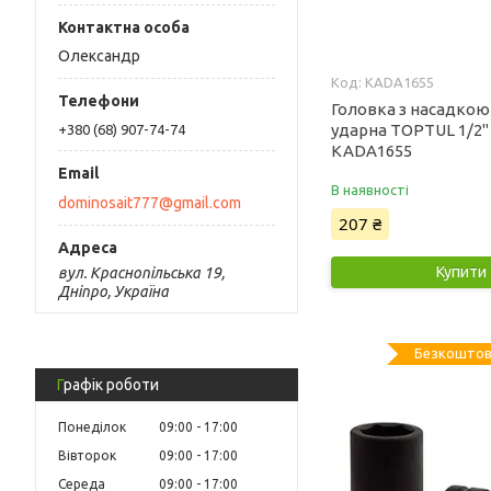
Олександр
KADA1655
Головка з насадко
ударна TOPTUL 1/2"
+380 (68) 907-74-74
KADA1655
В наявності
dominosait777@gmail.com
207 ₴
Купити
вул. Краснопільська 19,
Дніпро, Україна
Безкоштов
Графік роботи
Понеділок
09:00
17:00
Вівторок
09:00
17:00
Середа
09:00
17:00