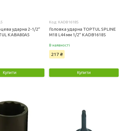
A5
KADB1618S
цева ударна 2-1/2"
Головка ударна TOPTUL SPLINE
TUL KABA80A5
М18 L44 мм 1/2" KADB1618S
В наявності
217 ₴
Купити
Купити