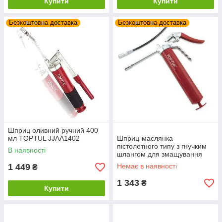
Купити
Купити
Безкоштовна доставка
Безкоштовна доставка
Шприц оливний ручний 400
мл TOPTUL JJAA1402
Шприц-маслянка
пістолетного типу з гнучким
В наявності
шлангом для змащування
12" 400мл TOPTUL
1 449
Немає в наявності
₴
JGAE0203
1 343
₴
Купити