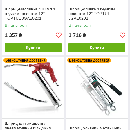
Шприц-маслянка 400 мл з
Шприц-оливка з гнучким
гнучким шлангом 12"
шлангом 12" TOPTUL
TOPTUL JGAE0201
JGAE0202
В наявності
В наявності
1 357
1 716
₴
₴
Купити
Купити
Безкоштовна доставка
Безкоштовна доставка
Шприц для змащення
пневматичний із гнучким
Шприц оливний механічний