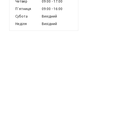
Четвер
09:00
17:00
Пʼятниця
09:00
16:00
Субота
Вихідний
Неділя
Вихідний