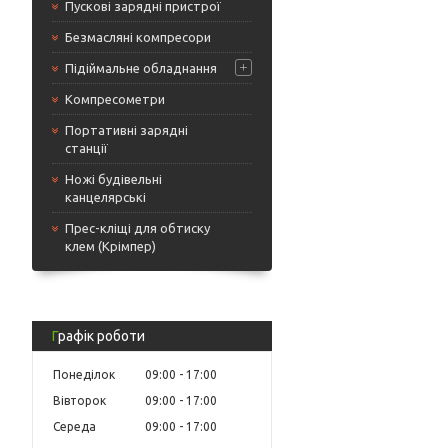
Пускові зарядні пристрої
Безмасляні компресори
Підіймальне обладнання
Компресометри
Портативні зарядні
станції
Ножі будівельні
канцелярські
Прес-кліщі для обтиску
клем (Крімпер)
Графік роботи
Понеділок
09:00
17:00
Вівторок
09:00
17:00
Середа
09:00
17:00