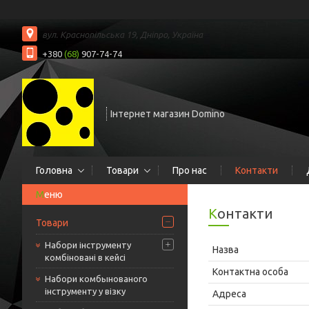
вул. Краснопільська 19, Дніпро, Україна
+380
(68)
907-74-74
Інтернет магазин Domino
Головна
Товари
Про нас
Контакти
Контакти
Товари
Набори інструменту
комбіновані в кейсі
Набори комбынованого
інструменту у візку