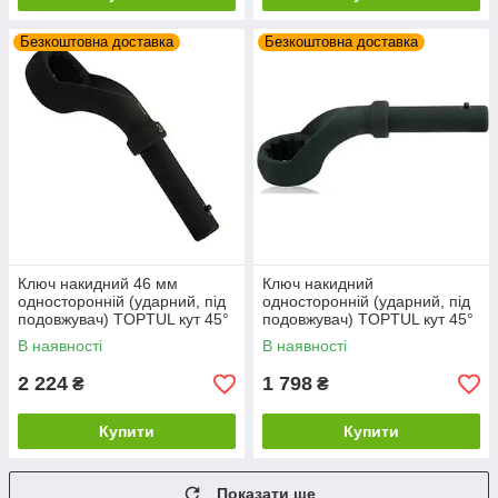
Безкоштовна доставка
Безкоштовна доставка
Ключ накидний 46 мм
Ключ накидний
односторонній (ударний, під
односторонній (ударний, під
подовжувач) TOPTUL кут 45°
подовжувач) TOPTUL кут 45°
AAAV4646
43 мм AAAV4343
В наявності
В наявності
2 224
1 798
₴
₴
Купити
Купити
Показати ще