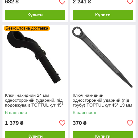
682
2 241
₴
₴
Купити
Купити
Безкоштовна доставка
Ключ накидний 24 мм
Ключ накидний
односторонній (ударний, під
односторонній ударний (під
подовжувач) TOPTUL кут 45°
трубу) TOPTUL кут 45° 19 мм
AAAV2424
AAAS1919
В наявності
В наявності
1 379
370
₴
₴
Купити
Купити