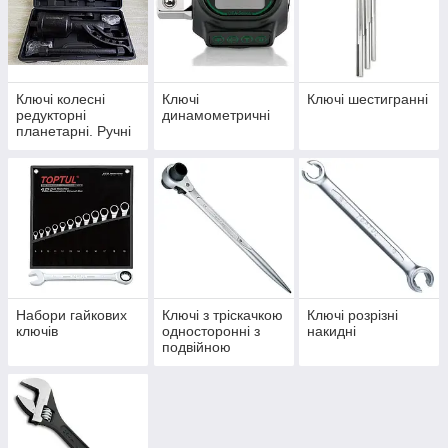
Ключі колесні
Ключі
Ключі шестигранні
редукторні
динамометричні
планетарні. Ручні
гайковерти
Набори гайкових
Ключі з тріскачкою
Ключі розрізні
ключів
односторонні з
накидні
подвійною
головкою