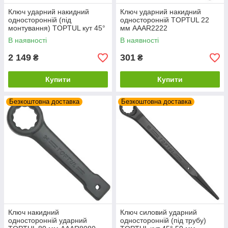
Ключ ударний накидний
Ключ ударний накидний
односторонній (під
односторонній TOPTUL 22
монтування) TOPTUL кут 45°
мм AAAR2222
60 мм AAAU6060
В наявності
В наявності
2 149
301
₴
₴
Купити
Купити
Безкоштовна доставка
Безкоштовна доставка
Ключ накидний
Ключ силовий ударний
односторонній ударний
односторонній (під трубу)