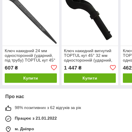
Ключ накидний 24 мм
Ключ накидний вигнутий
Ключ
односторонній (ударний,
TOPTUL кут 45° 32 мм
TOPT
під трубу) TOPTUL кут 45°
односторонній (ударний,
одно
AAAS2424
під подовжувач) AAAV3232
під 
607
1 447
462
₴
₴
Купити
Купити
Про нас
98% позитивних з 62 відгуків за рік
Працює з 21.01.2022
м. Дніпро