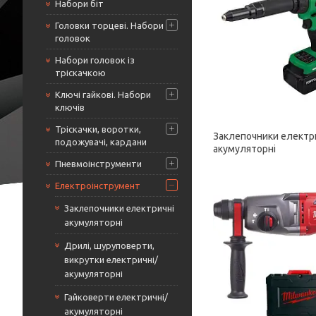
Набори біт
Головки торцеві. Набори
головок
Набори головок із
тріскачкою
Ключі гайкові. Набори
ключів
Тріскачки, воротки,
Заклепочники електр
подожувачі, кардани
акумуляторні
Пневмоінструменти
Електроінструмент
Заклепочники електричні
акумуляторні
Дрилі, шуруповерти,
викрутки електричні/
акумуляторні
Гайковерти електричні/
акумуляторні