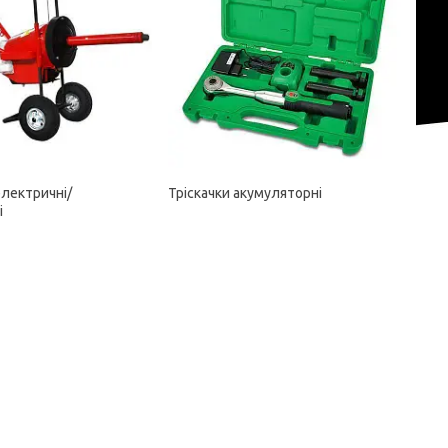
електричні/
Тріскачки акумуляторні
і