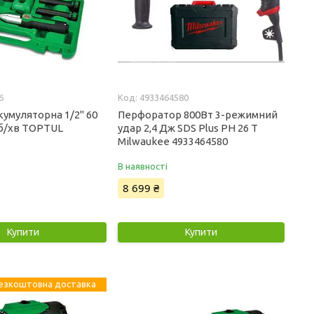
6
4933464580
кумуляторна 1/2" 60
Перфоратор 800Вт 3-режимний
об/хв TOPTUL
удар 2,4 Дж SDS Plus PH 26 T
Milwaukee 4933464580
В наявності
8 699 ₴
Купити
Купити
езкоштовна доставка