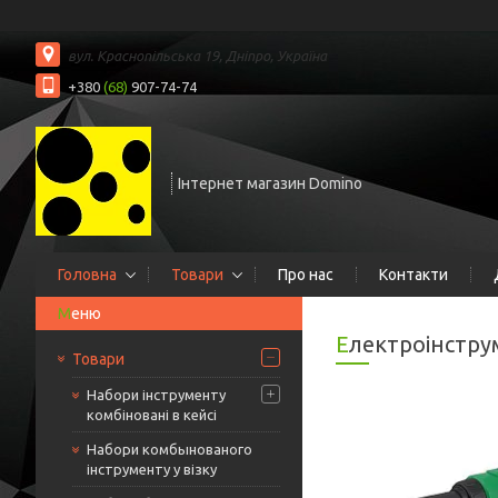
вул. Краснопільська 19, Дніпро, Україна
+380
(68)
907-74-74
Інтернет магазин Domino
Головна
Товари
Про нас
Контакти
Електроінстр
Товари
Набори інструменту
комбіновані в кейсі
Набори комбынованого
інструменту у візку