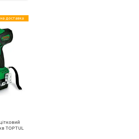
на доставка
щітковий
/хв TOPTUL