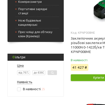
Компресометри
Портативні зарядні
станції
Ножі будівельні
канцелярські
Прес-кліщі для обтиску
KPNP008ME
клем (Крімпер)
Заклепочник акуму
різьбові заклепки M4
11000N 0-1422б/хв 
KPNP008ME
Фільтри
В наявності
Ціна
41 427 ₴
Купити
Наявність
В наявності
5