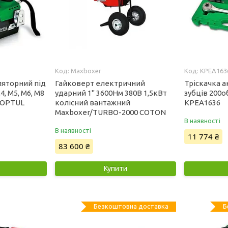
Maxboxer
KPEA163
ляторний під
Гайковерт електричний
Тріскачка а
, M5, M6, M8
ударний 1" 3600Нм 380В 1,5кВт
зубців 200
TOPTUL
колісний вантажний
KPEA1636
Maxboxer/TURBO-2000 COTON
В наявності
В наявності
11 774 ₴
83 600 ₴
Купити
Безкоштовна доставка
Б