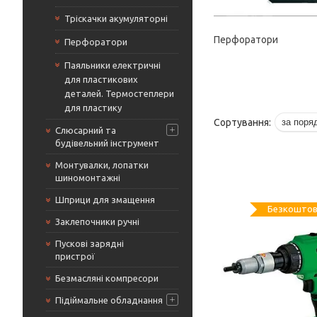
Тріскачки акумуляторні
Перфоратори
Перфоратори
Паяльники електричні
для пластикових
деталей. Термостеплери
для пластику
Слюсарний та
будівельний інструмент
Монтувалки, лопатки
шиномонтажні
Шприци для змащення
Безкоштов
Заклепочники ручні
Пускові зарядні
пристрої
Безмасляні компресори
Підіймальне обладнання