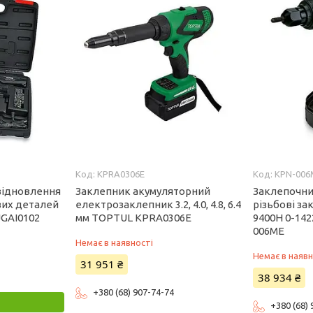
KPRA0306E
KPN-006
відновлення
Заклепник акумуляторний
Заклепочни
вих деталей
електрозаклепник 3.2, 4.0, 4.8, 6.4
різьбові за
JGAI0102
мм TOPTUL KPRA0306E
9400Н 0-14
006ME
Немає в наявності
Немає в наявн
31 951 ₴
38 934 ₴
+380 (68) 907-74-74
+380 (68)