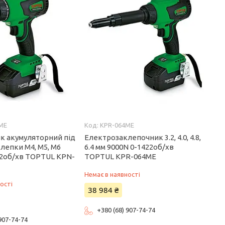
ME
KPR-064ME
к акумуляторний під
Електрозаклепочник 3.2, 4.0, 4.8,
клепки M4, M5, M6
6.4 мм 9000N 0-1422об/хв
22об/хв TOPTUL KPN-
TOPTUL KPR-064ME
Немає в наявності
ості
38 984 ₴
+380 (68) 907-74-74
 907-74-74