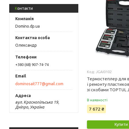
Контакти
Domino.dp.ua
Олександр
+380 (68) 907-74-74
JGAI0102
Термостеплер для 
dominosait777@gmail.com
і ремонту пластико
зі скобами TOPTUL 
В наявності
вул. Краснопільська 19,
Дніпро, Україна
7 672 ₴
Купити