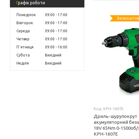
Графік роботи
Понеділок
09:00
17:00
Безкоштов
Вівторок
09:00
17:00
Середа
09:00
17:00
Четвер
09:00
17:00
Пʼятниця
09:00
16:00
Субота
Вихідний
Неділя
Вихідний
KPH-1607E
Дриль-шурупокрут
акумуляторний без
18V 65Nm 0-1500об
KPH-1607E