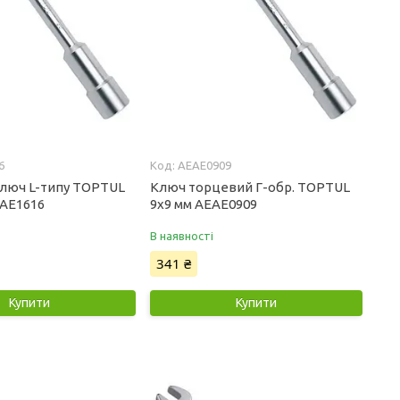
6
AEAE0909
люч L-типу TOPTUL
Ключ торцевий Г-обр. TOPTUL
EAE1616
9x9 мм AEAE0909
В наявності
341 ₴
Купити
Купити