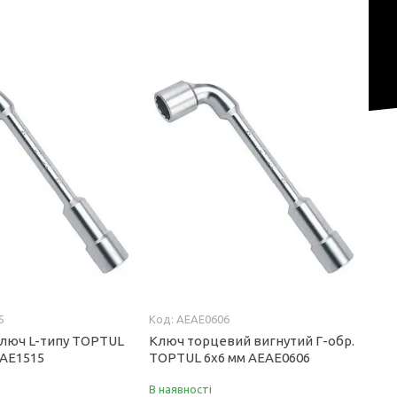
5
AEAE0606
люч L-типу TOPTUL
Ключ торцевий вигнутий Г-обр.
EAE1515
TOPTUL 6x6 мм AEAE0606
В наявності