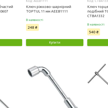
AEEB1111
CTBA133
бчастий
Ключ ріжково-шарнірний
Ключ торце
0607
TOPTUL 11 мм AEEB1111
подібний T
CTBA1332
В наявності
В наявності
248 ₴
540 ₴
Купити