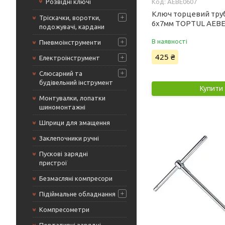
Розвідні ключі
AEBE0607
Ключ торцевий тру
Тріскачки, воротки,
6x7мм TOPTUL AEBE
подожувачі, кардани
В наявності
Пневмоінструменти
425 ₴
Електроінструмент
Слюсарний та
будівельний інструмент
Купити
Монтувалки, лопатки
шиномонтажні
Шприци для змащення
Заклепочники ручні
Пускові зарядні
пристрої
Безмасляні компресори
Підіймальне обладнання
Компресометри