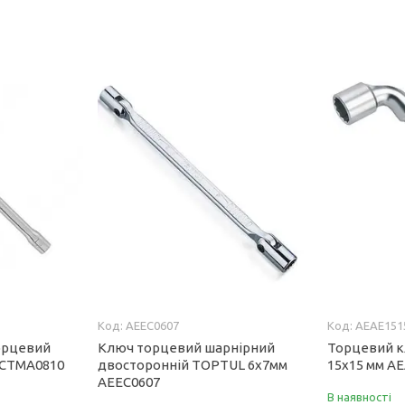
AEEC0607
AEAE151
орцевий
Ключ торцевий шарнірний
Торцевий к
 CTMA0810
двосторонній TOPTUL 6х7мм
15x15 мм A
AEEC0607
В наявності