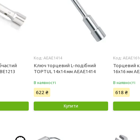
AEAE1414
AEAE161
бчастий
Ключ торцевий L-подібний
Торцевий к
BE1213
TOPTUL 14x14 мм AEAE1414
16x16 мм A
В наявності
В наявності
622 ₴
618 ₴
Купити