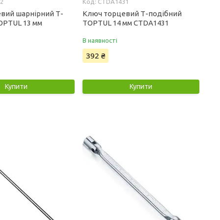
2
CTDA1431
вий шарнірний Т-
Ключ торцевий Т-подібний
OPTUL 13 мм
TOPTUL 14 мм CTDA1431
В наявності
392 ₴
Купити
Купити