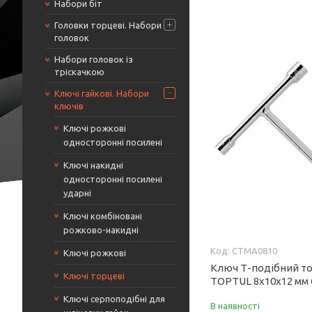
Набори біт
Головки торцеві. Набори
головок
Набори головок із
тріскачкою
Ключі гайкові. Набори
ключів
Ключі рожкові
односторонні посилені
Ключі накидні
односторонні посилені
ударні
Ключі комбіновані
рожково-накидні
CTMA0810
Ключі рожкові
Ключ Т-подібний т
Ключі торцеві
TOPTUL 8х10х12 мм
Ключі серпоподібні для
В наявності