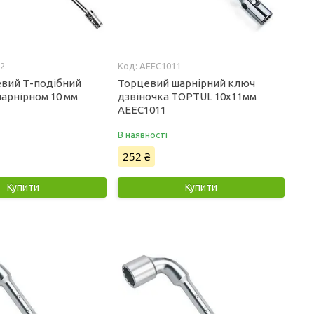
2
AEEC1011
вий Т-подібний
Торцевий шарнірний ключ
шарнірном 10 мм
дзвіночка TOPTUL 10х11мм
AEEC1011
В наявності
252 ₴
Купити
Купити