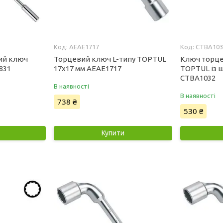
AEAE1717
CTBA103
ий ключ
Торцевий ключ L-типу TOPTUL
Ключ торце
831
17x17 мм AEAE1717
TOPTUL із 
CTBA1032
В наявності
В наявності
738 ₴
530 ₴
Купити