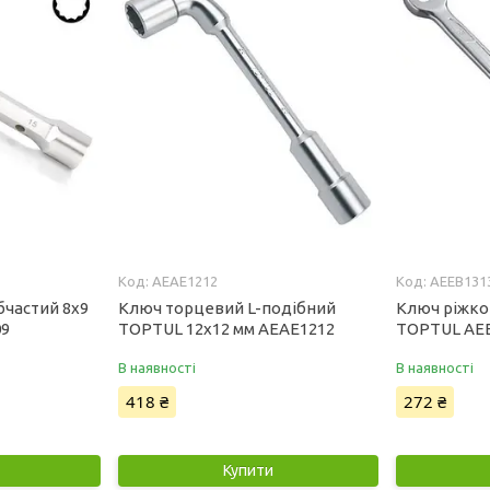
AEAE1212
AEEB131
бчастий 8x9
Ключ торцевий L-подібний
Ключ ріжко
09
TOPTUL 12x12 мм AEAE1212
TOPTUL AE
В наявності
В наявності
418 ₴
272 ₴
Купити