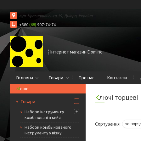
вул. Краснопільська 19, Дніпро, Україна
+380
(68)
907-74-74
Інтернет магазин Domino
Головна
Товари
Про нас
Контакти
Ключі торцеві
Товари
Набори інструменту
комбіновані в кейсі
Набори комбынованого
інструменту у візку