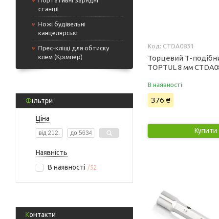
Портативні зарядні
станції
Ножі будівельні
канцелярські
CTDA0831
Прес-кліщі для обтиску
клем (Крімпер)
Торцевий Т-подібн
TOPTUL 8 мм CTDA0
В наявності
376 ₴
Фільтри
Ціна
Купити
Наявність
В наявності
52
Контакти