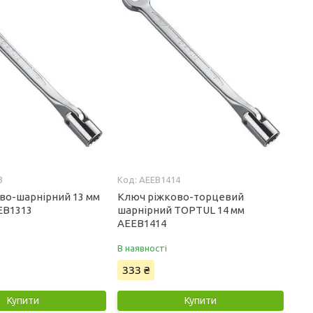
3
AEEB1414
во-шарнірний 13 мм
Ключ ріжково-торцевий
EB1313
шарнірний TOPTUL 14 мм
AEEB1414
В наявності
333 ₴
Купити
Купити