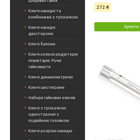
шліцевих гайок
272 ₴
Ключі накидні та
комбіновані з тріскачкою
Купити
Ключі накидні
двосторонні
Ключі балонні
Ключі колесні редукторні
планетарні. Ручні
гайковерти
Ключі динамометричні
Ключі шестигранні
Набори гайкових ключів
Ключі з тріскачкою
односторонні з
подвійною головкою
Ключі розрізні накидні