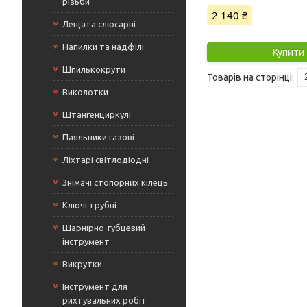
різьби
2 140 ₴
Лещата слюсарні
Напилки та надфілі
Купити
Шпилькокрути
Виколотки
Штангенциркулі
Паяльники газові
Ліхтарі світлодіодні
Знімачі стопорних кілець
Ключі трубні
Шарнірно-губцевий
інструмент
Викрутки
Інструмент для
рихтувальних робіт