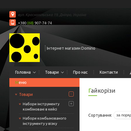
вул. Краснопільська 19, Дніпро, Україна
+380
(68)
907-74-74
Інтернет магазин Domino
Головна
Товари
Про нас
Контакти
Гайкорізи
Товари
Набори інструменту
комбіновані в кейсі
Набори комбынованого
інструменту у візку