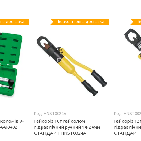
на доставка
Безкоштовна доставка
Б
HNST0024A
HNST00
йколомів 9-
Гайкоріз 10т гайколом
Гайкоріз 12
AAI0402
гідравлічний ручний 14-24мм
гідравлічни
СТАНДАРТ HNST0024A
СТАНДАРТ 