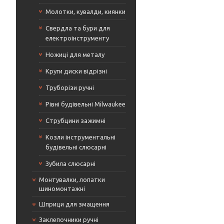
Молотки, кувалди, киянки
Свердла та бури для
електроінструменту
Ножиці для металу
Круги диски відрізні
Труборізи ручні
Рівні будівельні Milwaukee
Струбцини зажимні
Козли інструментальні
будівельні слюсарні
Зубила слюсарні
Монтувалки, лопатки
шиномонтажні
Шприци для змащення
Заклепочники ручні