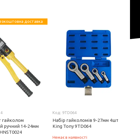
езкоштовна доставка
24
9TD064
т гайколом
Набір гайколомів 9-27мм 4шт
й ручний 14-24мм
King Tony 9TD064
HNST0024
Немає в наявності