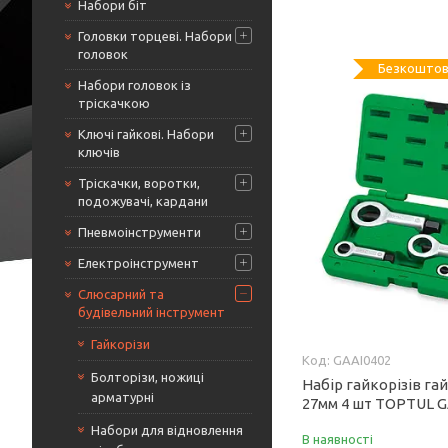
Набори біт
Головки торцеві. Набори
головок
Безкоштов
Набори головок із
тріскачкою
Ключі гайкові. Набори
ключів
Тріскачки, воротки,
подожувачі, кардани
Пневмоінструменти
Електроінструмент
Слюсарний та
будівельний інструмент
Гайкорізи
GAAI0402
Болторізи, ножиці
Набір гайкорізів га
арматурні
27мм 4 шт TOPTUL G
Набори для відновлення
В наявності