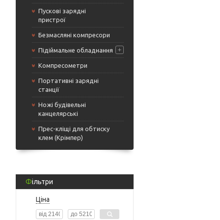
Пускові зарядні
пристрої
Безмасляні компресори
Підіймальне обладнання
Компресометри
Портативні зарядні
станції
Ножі будівельні
канцелярські
Прес-кліщі для обтиску
клем (Крімпер)
Фільтри
Ціна