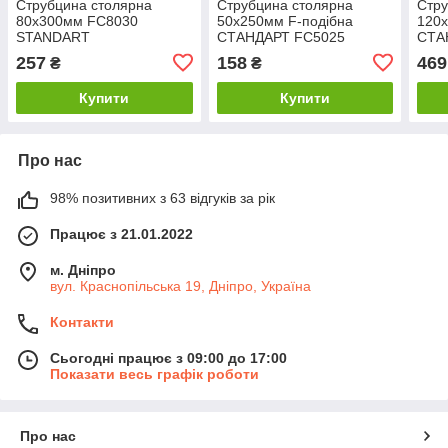
Струбцина столярна
Струбцина столярна
Стру
80x300мм FC8030
50х250мм F-подібна
120х
STANDART
СТАНДАРТ FC5025
СТА
257
158
469
₴
₴
Купити
Купити
Про нас
98% позитивних з 63 відгуків за рік
Працює з 21.01.2022
м. Дніпро
вул. Краснопільська 19, Дніпро, Україна
Контакти
Сьогодні працює з 09:00 до 17:00
Показати весь графік роботи
Про нас