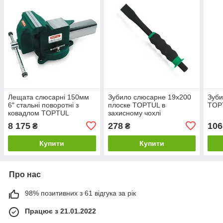
Лещата слюсарні 150мм
Зубило слюсарне 19x200
Зуби
6" стальні поворотні з
плоске TOPTUL в
TOP
ковадлом TOPTUL
захисному чохлі
DJAC0106
HCBB1920
8 175
278
106
₴
₴
Купити
Купити
Про нас
98% позитивних з 61 відгука за рік
Працює з 21.01.2022