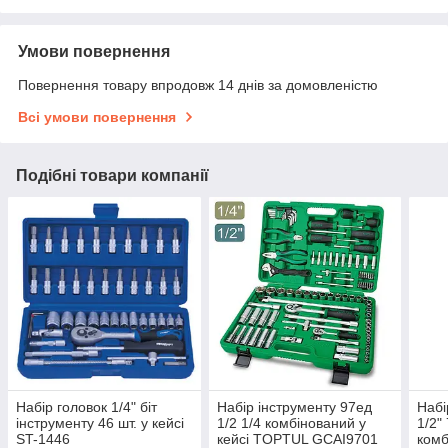
Умови повернення
Повернення товару впродовж 14 днів за домовленістю
Всі умови повернення
Подібні товари компанії
Набір головок 1/4" біт
Набір інструменту 97ед
Набі
інструменту 46 шт. у кейсі
1/2 1/4 комбінований у
1/2"
ST-1446
кейсі TOPTUL GCAI9701
комб