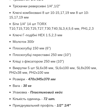
Тріскачки реверсивні 1/4",1/2"
Ключі комбіновані 8 шт 10-15,17,19 мм 8 шт 10-
15,17,19 мм
Біти 1/4" 14 шт TORX
T10,T15,T20,T25,T27,T30,T40,SL3,4,5,6 мм, PH1,2,3
Ключі Г-подібні HEX 1.5,2,3 мм
Молоток 300г
Плоскогубці 150 мм (6")
Плоскогубці переставні 250 мм (10")
Кліщі з фіксатором 250 мм (10")
Викрутки 5 шт SL6x38 мм, SL6x100 мм, SL8x200 мм,
PH2x38 мм, PH2x100 мм
Розміри -
470x345x370 мм
Вага -
30 кг
Упаковка -
Пластиковий кейс
Кількість одиниць -
72 шт.
Приєднувальний профіль -
1/2" 1/4"