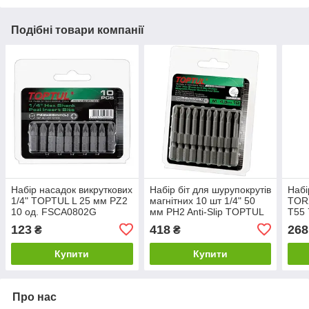
Подібні товари компанії
Набір насадок викруткових
Набір біт для шурупокрутів
Набі
1/4" TOPTUL L 25 мм PZ2
магнітних 10 шт 1/4" 50
TOR
10 од. FSCA0802G
мм PH2 Anti-Slip TOPTUL
T55 
FSMA0802G
123
418
268
₴
₴
Купити
Купити
Про нас