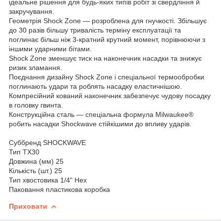
ідеальне рішення для будь-яких типів робіт зі свердління й
закручування.
Геометрія Shock Zone — розроблена для гнучкості. Збільшує
до 30 разів більшу тривалість терміну експлуатації та
поглинає більш ніж 3-кратний крутний момент, порівнюючи з
іншими ударними бітами.
Shock Zone зменшує тиск на наконечник насадки та знижує
ризик зламання.
Поєднання дизайну Shock Zone і спеціальної термообробки
поглинають удари та роблять насадку еластичнішою.
Компресійний кований наконечник забезпечує чудову посадку
в головку гвинта.
Конструкційна сталь — спеціальна формула Milwaukee®
робить насадки Shockwave стійкішими до впливу ударів.
Суббренд SHOCKWAVE
Тип TX30
Довжина (мм) 25
Кількість (шт.) 25
Тип хвостовика 1/4" Hex
Паковання пластикова коробка
Приховати