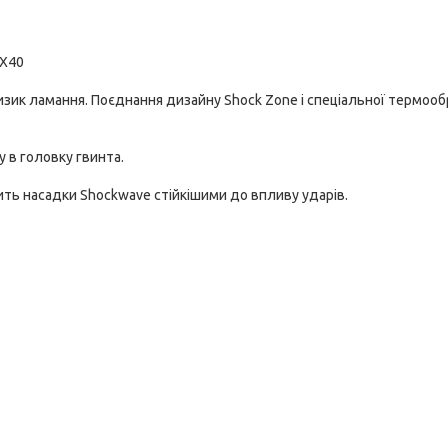
TX40
изик ламання. Поєднання дизайну Shock Zone і спеціальної термоо
 в головку гвинта.
ть насадки Shockwave стійкішими до впливу ударів.