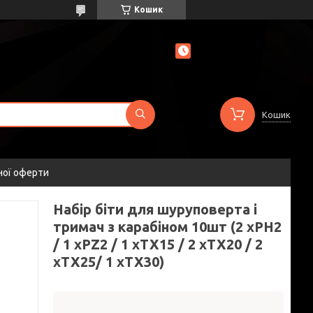
Кошик
Кошик
ної оферти
Набір біти для шуруповерта і
тримач з карабіном 10шт (2 xPH2
/ 1 xPZ2 / 1 xTX15 / 2 xTX20 / 2
xTX25/ 1 xTX30)