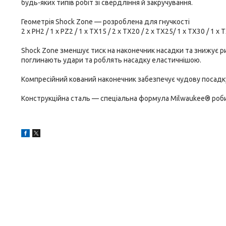
будь-яких типів робіт зі свердління й закручування.
Геометрія Shock Zone — розроблена для гнучкості
2 x PH2 / 1 x PZ2 / 1 x TX15 / 2 x TX20 / 2 x TX25/ 1 x TX30 / 1 x 
Shock Zone зменшує тиск на наконечник насадки та знижує р
поглинають удари та роблять насадку еластичнішою.
Компресійний кований наконечник забезпечує чудову посадку
Конструкційна сталь — спеціальна формула Milwaukee® роби