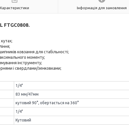
Характеристики
Інформація для замовлення
L FTGC0808.
 кутах;
іння;
шипників ковзання для стабільності;
максимального моменту;
имування інструменту;
ернями і свердлами/зенковками;
1/4"
83 мм/47мм
кутовий 90°, обертається на 360°
1/4"
Кутовий