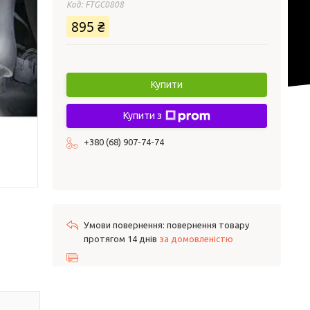
Код:
FTGC0808
895 ₴
Купити
Купити з
+380 (68) 907-74-74
повернення товару
протягом 14 днів
за домовленістю