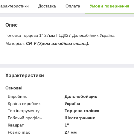
арактеристики
Доставка
Оплата
Умови повернення
Опис
Головка торцева 1" 27мм Г1ДК27 Далекобійник Україна
Матеріал:
CR
-
V
(Хром-ванадієва сталь).
Характеристики
Основні
Виробник
Дальнобойщик
Країна виробник
Україна
Тип інструменту
Торцева голівка
Робочий профіль
Шестигранник
Квадрат
1"
Розмір max
27 мм