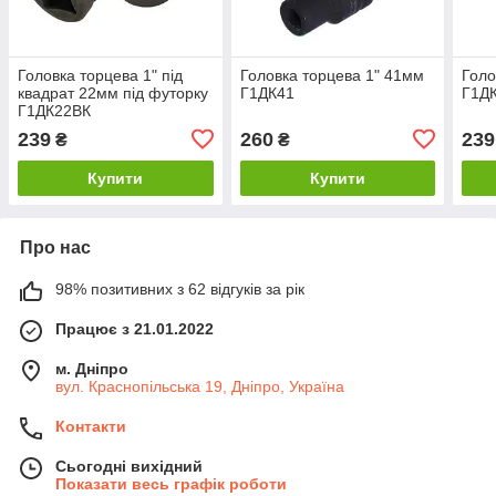
Головка торцева 1" під
Головка торцева 1" 41мм
Голо
квадрат 22мм під футорку
Г1ДК41
Г1Д
Г1ДК22ВК
239
260
239
₴
₴
Купити
Купити
Про нас
98% позитивних з 62 відгуків за рік
Працює з 21.01.2022
м. Дніпро
вул. Краснопільська 19, Дніпро, Україна
Контакти
Сьогодні вихідний
Показати весь графік роботи