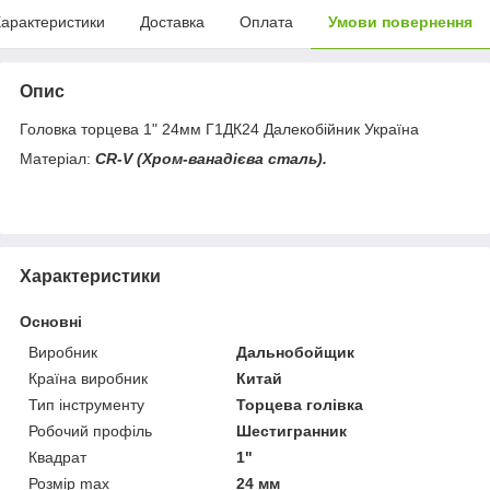
арактеристики
Доставка
Оплата
Умови повернення
Опис
Головка торцева 1" 24мм Г1ДК24 Далекобійник Україна
Матеріал:
CR
-
V
(Хром-ванадієва сталь).
Характеристики
Основні
Виробник
Дальнобойщик
Країна виробник
Китай
Тип інструменту
Торцева голівка
Робочий профіль
Шестигранник
Квадрат
1"
Розмір max
24 мм