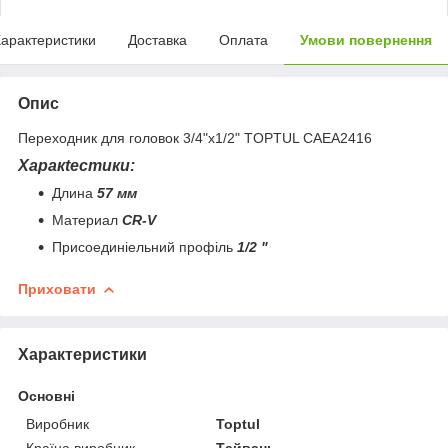
арактеристики
Доставка
Оплата
Умови повернення
Опис
Пepexoдник для головок 3/4"x1/2" TOPTUL CAEA2416
Xapaкtecтики:
Длинa
57 мм
Maтepиaл
CR-V
Приcoeдинieльний пpoфіль
1/2 "
Приховати
Характеристики
Основні
Виробник
Toptul
Країна виробник
Тайвань