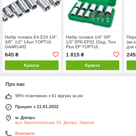
Набір головок E4-E24 1/4",
Набір головок 1/4" 3/8"
Пере
3/8", 1/2" 14шт TOPTUL
1/2" EP6-EP32 15ед. Torx
(вн.к
GAAR1402
Plus EP TOPTUL
для 
GAAI1501
KAC
645
1 815
245
₴
₴
Купити
Купити
Про нас
98% позитивних з 61 відгука за рік
Працює з 21.01.2022
м. Дніпро
вул. Краснопільська 19, Дніпро, Україна
Контакти