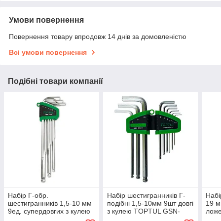
Умови повернення
Повернення товару впродовж 14 днів за домовленістю
Всі умови повернення
Подібні товари компанії
Набір Г-обр.
Набір шестигранників Г-
Набі
шестигранників 1,5-10 мм
подібні 1,5-10мм 9шт довгі
19 м
9ед. супердовгих з кулею
з кулею TOPTUL GSN-
лож
(GAAL0917) TOPTUL
09LB
GAA