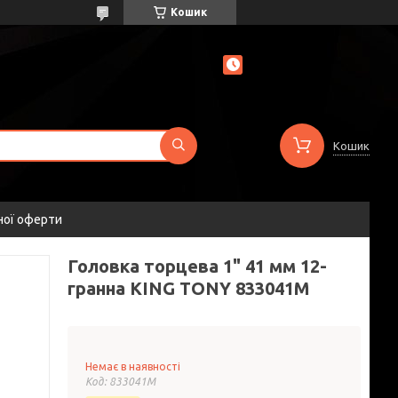
Кошик
Кошик
ної оферти
Головка торцева 1" 41 мм 12-
гранна KING TONY 833041M
Немає в наявності
Код:
833041M