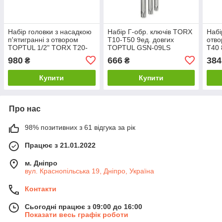
Набір головки з насадкою
Набір Г-обр. ключів TORX
Набі
п'ятигранні з отвором
T10-T50 9ед. довгих
отво
TOPTUL 1/2" TORX T20-
TOPTUL GSN-09LS
T40
T55 8ед. GAAG0806
GAA
980
666
384
₴
₴
Купити
Купити
Про нас
98% позитивних з 61 відгука за рік
Працює з 21.01.2022
м. Дніпро
вул. Краснопільська 19, Дніпро, Україна
Контакти
Сьогодні працює з 09:00 до 16:00
Показати весь графік роботи