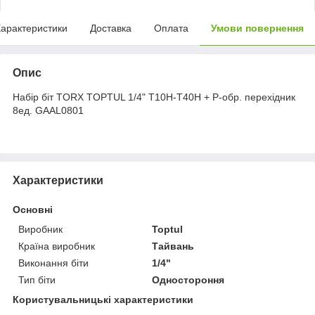
арактеристики
Доставка
Оплата
Умови повернення
Опис
Набір біт TORX TOPTUL 1/4" T10H-T40H + Р-обр. перехідник
8ед. GAAL0801
Характеристики
Основні
Виробник
Toptul
Країна виробник
Тайвань
Виконання біти
1/4"
Тип біти
Одностороння
Користувальницькі характеристики