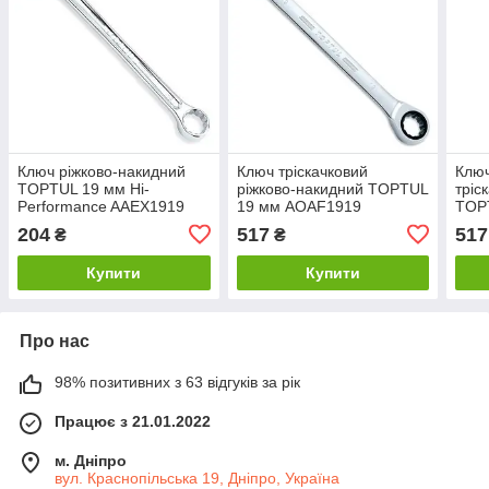
Ключ ріжково-накидний
Ключ тріскачковий
Ключ
TOPTUL 19 мм Hi-
ріжково-накидний TOPTUL
тріс
Performance AAEX1919
19 мм AOAF1919
TOP
204
517
517
₴
₴
Купити
Купити
Про нас
98% позитивних з 63 відгуків за рік
Працює з 21.01.2022
м. Дніпро
вул. Краснопільська 19, Дніпро, Україна