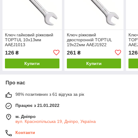
Ключ гайковий ріжковий
Ключ ріжковий
Ключ
TOPTUL 10x13мм
двосторонній TOPTUL
TOP
AAEJ1013
19x22мм AAEJ1922
AAE
126
261
126
₴
₴
Купити
Купити
Про нас
98% позитивних з 61 відгука за рік
Працює з 21.01.2022
м. Дніпро
вул. Краснопільська 19, Дніпро, Україна
Контакти