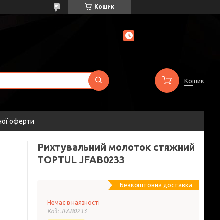
Кошик
Кошик
ної оферти
Рихтувальний молоток стяжний
TOPTUL JFAB0233
Безкоштовна доставка
Немає в наявності
Код:
JFAB0233