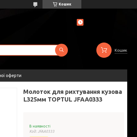
Кошик
Кошик
ної оферти
Молоток для рихтування кузова
L325мм TOPTUL JFAA0333
В наявності
Код:
JFAA0333