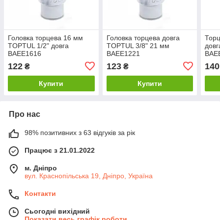
Головка торцева 16 мм
Головка торцева довга
Торц
TOPTUL 1/2" довга
TOPTUL 3/8" 21 мм
довг
BAEE1616
BAEE1221
BAE
122
123
140
₴
₴
Купити
Купити
Про нас
98% позитивних з 63 відгуків за рік
Працює з 21.01.2022
м. Дніпро
вул. Краснопільська 19, Дніпро, Україна
Контакти
Сьогодні вихідний
Показати весь графік роботи