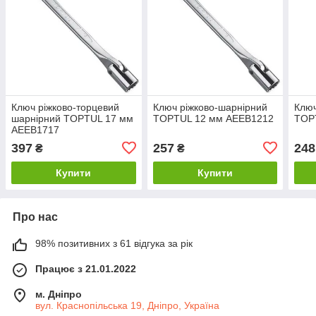
Ключ ріжково-торцевий
Ключ ріжково-шарнірний
Ключ
шарнірний TOPTUL 17 мм
TOPTUL 12 мм AEEB1212
TOP
AEEB1717
397
257
248
₴
₴
Купити
Купити
Про нас
98% позитивних з 61 відгука за рік
Працює з 21.01.2022
м. Дніпро
вул. Краснопільська 19, Дніпро, Україна