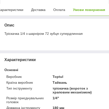
арактеристики
Доставка
Оплата
Умови повернення
Опис
Тріскачка 1/4 з шарніром 72 зубця супердлинная
Характеристики
Основні
Виробник
Toptul
Країна виробник
Тайвань
Тип інструменту
тріскачка (вороток з
храповим механізмом)
Розмір приєднувальних
1/4"
головок
Довжина інструменту
180 мм