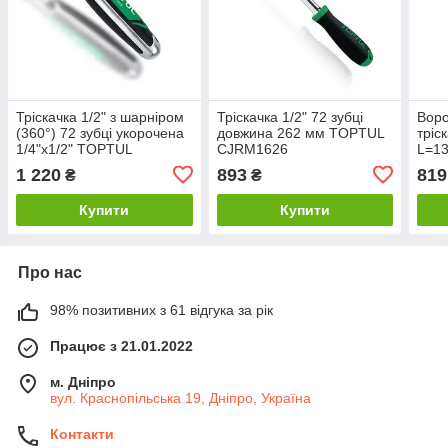
Тріскачка 1/2" з шарніром
Тріскачка 1/2" 72 зубці
Воро
(360°) 72 зубці укорочена
довжина 262 мм TOPTUL
тріс
1/4"х1/2" TOPTUL
CJRM1626
L=1
CJMM1616
CTR
1 220
893
819
₴
₴
Купити
Купити
Про нас
98% позитивних з 61 відгука за рік
Працює з 21.01.2022
м. Дніпро
вул. Краснопільська 19, Дніпро, Україна
Контакти