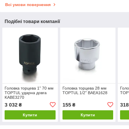
Всі умови повернення
Подібні товари компанії
Головка торцева 1" 70 мм
Головка торцева 28 мм
Голо
TOPTUL ударна довга
TOPTUL 1/2" BAEA1628
TOP
KABE3270
3 032
155
318
₴
₴
Купити
Купити