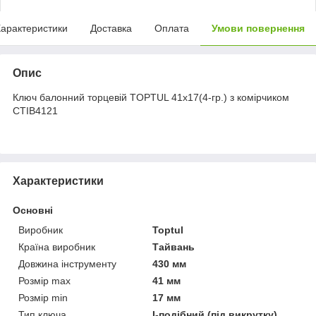
арактеристики
Доставка
Оплата
Умови повернення
Опис
Ключ балонний торцевій TOPTUL 41х17(4-гр.) з комірчиком
CTIB4121
Характеристики
Основні
Виробник
Toptul
Країна виробник
Тайвань
Довжина інструменту
430 мм
Розмір max
41 мм
Розмір min
17 мм
Тип ключа
I-подібний (під викрутку)