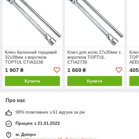
Ключ балонний торцевий
Ключ для коліс 27х30мм з
Ключ
32х38мм з воротком
воротком TOPTUL
TOP
TOPTUL CTIA3238
CTIA2730
AEE
1 907
1 669
405
₴
₴
Купити
Купити
Про нас
98% позитивних з 61 відгука за рік
Працює з 21.01.2022
м. Дніпро