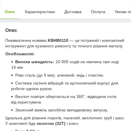
Опис
Характеристики
Доставка
Оплата
Умови п
Опис
Пневматична ножівка
KBHB0110
— це потужний і компактний
інструмент для кузовного ремонту та точного різання металу.
Особливості:
Висока швидкість:
10 000 ходів на хвилину при ході
14 мм.
Ріже сталь (до 5 мм), алюміній, мідь і пластик.
Система гасіння вібрацій та ергономічний корпус для
роботи однією рукою.
Вихлоп повітря обертається на 360°, відводячи потік
від користувача.
Захисний важіль запобігає випадковому запуску.
Ідеальна для різання порогів, панелей, вихлопних труб і шасі.
У комплекті йде
полотно (32T)
і ключ.