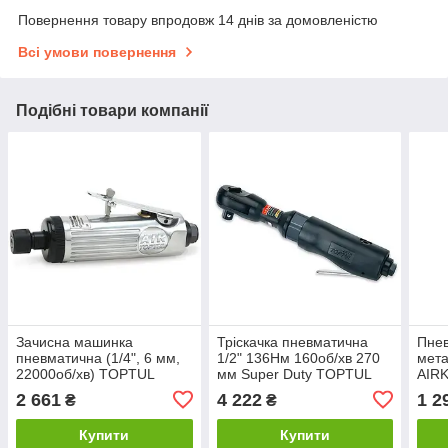
Повернення товару впродовж 14 днів за домовленістю
Всі умови повернення
Подібні товари компанії
Зачисна машинка
Тріскачка пневматична
Пнев
пневматична (1/4", 6 мм,
1/2" 136Нм 160об/хв 270
мета
22000об/хв) TOPTUL
мм Super Duty TOPTUL
AIR
KAKA0822
KAAF1610B
2 661
4 222
1 2
₴
₴
Купити
Купити