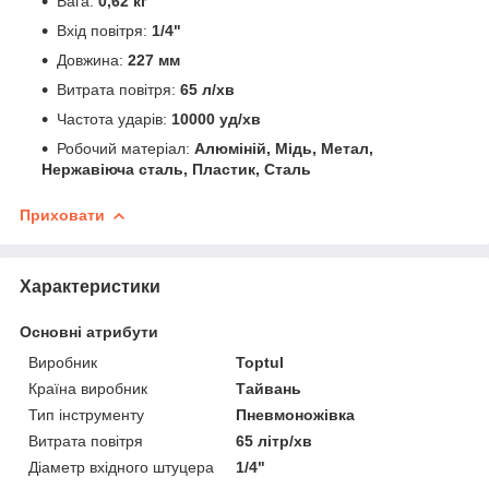
Вага:
0,62 кг
Вхід повітря:
1/4"
Довжина:
227 мм
Витрата повітря:
65 л/хв
Частота ударів:
10000 уд/хв
Робочий матеріал:
Алюміній, Мідь, Метал,
Нержавіюча сталь, Пластик, Сталь
Приховати
Характеристики
Основні атрибути
Виробник
Toptul
Країна виробник
Тайвань
Тип інструменту
Пневмоножівка
Витрата повітря
65 літр/хв
Діаметр вхідного штуцера
1/4"