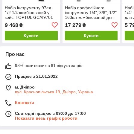
Набір інструменту 97ед
Набір професійного
Набі
1/2 1/4 комбінований у
інструменту 1/4", 3/8", 1/2"
1/4" 
кейсі TOPTUL GCAI9701
163шт комбінований для
для
автомобіліста TOPTUL
GCA
9 468
17 279
5 7
₴
₴
GCAI163R
Купити
Купити
Про нас
98% позитивних з 61 відгука за рік
Працює з 21.01.2022
м. Дніпро
вул. Краснопільська 19, Дніпро, Україна
Контакти
Сьогодні працює з 09:00 до 17:00
Показати весь графік роботи