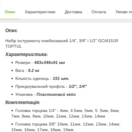
Опис
Характеристики
Доставка
Оплата
Умови п
Опис
Набір інструменту комбінований 1/4", 3/8" і 1/2" GCAI151R
TOPTUL
Характеристика
:
Розміри -
483x346x91 мм
Вага -
9.2 кг
Кількість одиниць -
151 шт.
Приєднувальний профіль -
1/2", 1/4"
Упаковка -
Пластиковий кейс
Комплектація
:
Головка торцева 1/4" - 4мм, 4.5мм, 5мм, 5. 5мм, 6мм,
7мм, 8мм, 9мм, 10мм, 11мм, 12мм, 13мм, 14мм
Головка торцева 3/8" 10мм, 11мм, 12мм, 13мм, 14мм,
15мм, 16мм, 17мм, 18мм, 19мм