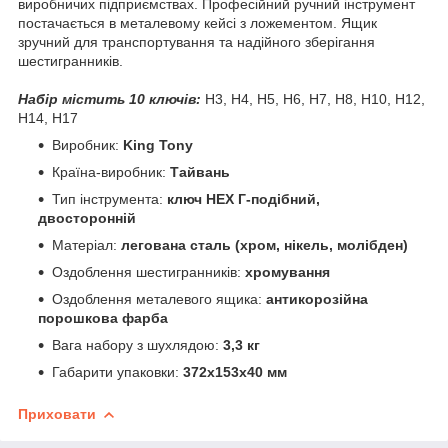
виробничих підприємствах. Професійний ручний інструмент
постачається в металевому кейсі з ложементом. Ящик
зручний для транспортування та надійного зберігання
шестигранників.
Набір містить 10 ключів:
H3, H4, H5, H6, H7, H8, H10, H12,
H14, H17
Виробник:
King Tony
Країна-виробник:
Тайвань
Тип інструмента:
ключ HEX Г-подібний,
двосторонній
Матеріал:
легована сталь (хром, нікель, молібден)
Оздоблення шестигранників:
хромування
Оздоблення металевого ящика:
антикорозійна
порошкова фарба
Вага набору з шухлядою:
3,3 кг
Габарити упаковки:
372x153x40 мм
Приховати