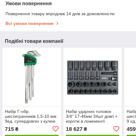
Умови повернення
Повернення товару впродовж 14 днів за домовленістю
Всі умови повернення
Подібні товари компанії
Набір Г-обр.
Набір ударних головок
Набі
шестигранників 1,5-10 мм
3/4" 17-46мм 34шт довгі +
шест
9ед. супердовгих з кулею
короткі в ложементі
9 о
(GAAL0917) TOPTUL
TOPTUL GED3426
715
18 627
459
₴
₴
GSN-09EB