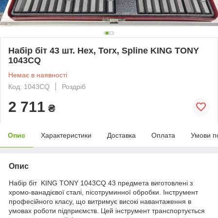
Набір біт 43 шт. Hex, Torx, Spline KING TONY
1043CQ
Немає в наявності
Код: 1043CQ
Роздріб
2 711
₴
Опис
Характеристики
Доставка
Оплата
Умови п
Опис
Набір біт KING TONY 1043CQ 43 предмета виготовлені з
хромо-ванадієвої сталі, пісотруминної обробки. Інструмент
професійного класу, що витримує високі навантаження в
умовах роботи підприємств. Цей інструмент транспортується