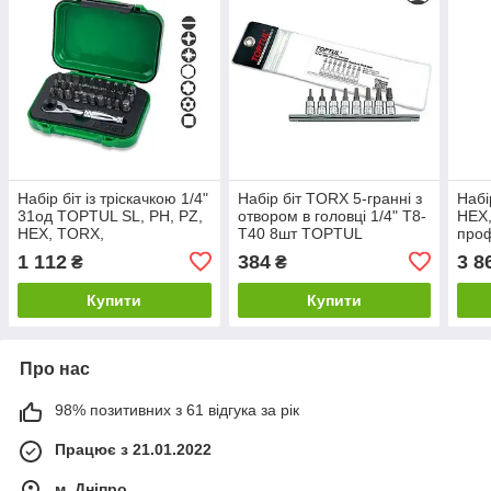
Набір біт із тріскачкою 1/4"
Набір біт TORX 5-гранні з
Набі
31од TOPTUL SL, PH, PZ,
отвором в головці 1/4" T8-
HEX,
HEX, TORX,
T40 8шт TOPTUL
про
PENTACLE, SQ
GAAG0805
GAA
1 112
384
3 8
₴
₴
GABW3103
Купити
Купити
Про нас
98% позитивних з 61 відгука за рік
Працює з 21.01.2022
м. Дніпро