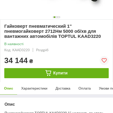
Гайковерт пневматический 1"
пневмогайковерт 2712Нм 5000 об/хв для
вантажних автомобілів TOPTUL KAAD3220
В наявності
Код: KAAD3220
Роздріб
34 144
₴
Купити
Опис
Характеристики
Доставка
Оплата
Умови п
Опис
Пневмогайковерт TOPTUL KAAD3220 1" належить до класу