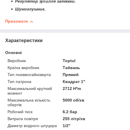
Регулятор зусилля затяжки.
Шумоглушник.
Приховати
Характеристики
Основні
Виробник
Toptul
Країна виробник
Тайвань
Тип пневмогайковерта
Прямий
Тип патрона
Квадрат 1"
Максимальний крутний
2712 H*m
момент
Максимальна кількість
5000 об/хв
обертів
Робочий тиск
6.2 бар
Витрата повітря
255 літр/хв
Діаметр вхідного штуцера
1/2"