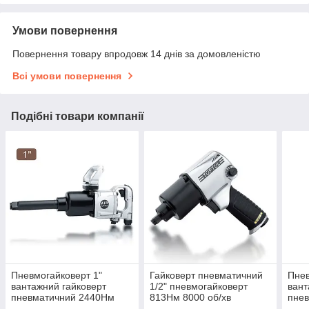
Умови повернення
Повернення товару впродовж 14 днів за домовленістю
Всі умови повернення
Подібні товари компанії
Пневмогайковерт 1"
Гайковерт пневматичний
Пнев
вантажний гайковерт
1/2" пневмогайковерт
вант
пневматичний 2440Нм
813Нм 8000 об/хв
пнев
4000об/хв подовжений
TOPTUL KAAA1640
под