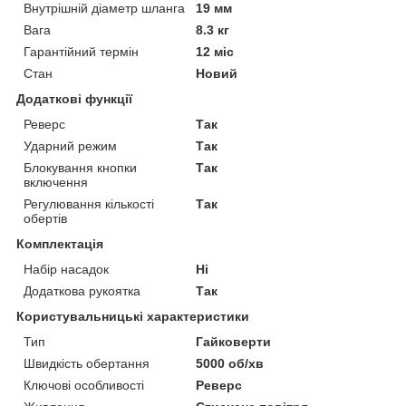
Внутрішній діаметр шланга
19 мм
Вага
8.3 кг
Гарантійний термін
12 міс
Стан
Новий
Додаткові функції
Реверс
Так
Ударний режим
Так
Блокування кнопки
Так
включення
Регулювання кількості
Так
обертів
Комплектація
Набір насадок
Ні
Додаткова рукоятка
Так
Користувальницькі характеристики
Тип
Гайковерти
Швидкість обертання
5000 об/хв
Ключові особливості
Реверс