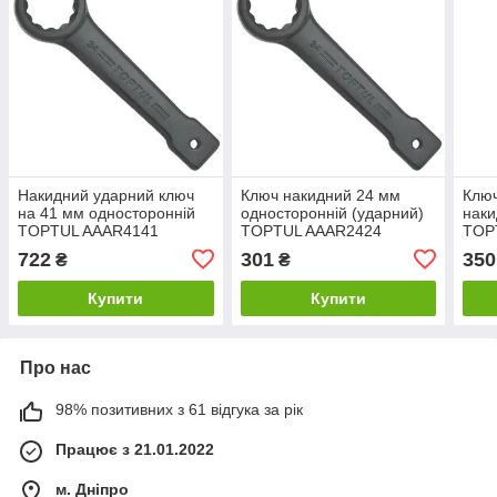
Накидний ударний ключ
Ключ накидний 24 мм
Ключ
на 41 мм односторонній
односторонній (ударний)
наки
TOPTUL AAAR4141
TOPTUL AAAR2424
TOP
722
301
350
₴
₴
Купити
Купити
Про нас
98% позитивних з 61 відгука за рік
Працює з 21.01.2022
м. Дніпро