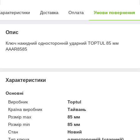
арактеристики
Доставка
Оплата
Умови повернення
Опис
Ключ накидний односторонній ударний TOPTUL 85 мм
AAAR8585
Характеристики
Основні
Виробник
Toptul
Країна виробник
Тайвань
Розмір max
85 мм
Розмір min
85 мм
Стан
Новий
Тип ключа
односторонній (ударний)