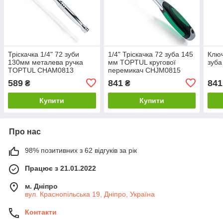
Тріскачка 1/4" 72 зуби
1/4" Тріскачка 72 зуба 145
Ключ
130мм металева ручка
мм TOPTUL кругової
зуб
TOPTUL CHAM0813
перемикач CHJM0815
589
841
841
₴
₴
Купити
Купити
Про нас
98% позитивних з 62 відгуків за рік
Працює з 21.01.2022
м. Дніпро
вул. Краснопільська 19, Дніпро, Україна
Контакти