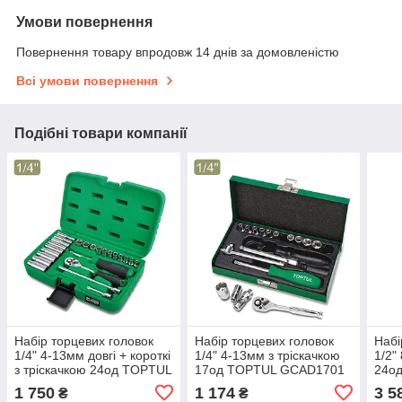
Умови повернення
Повернення товару впродовж 14 днів за домовленістю
Всі умови повернення
Подібні товари компанії
Набір торцевих головок
Набір торцевих головок
Набі
1/4" 4-13мм довгі + короткі
1/4" 4-13мм з тріскачкою
1/2"
з тріскачкою 24од TOPTUL
17од TOPTUL GCAD1701
24о
GCAI2403
1 750
1 174
3 5
₴
₴