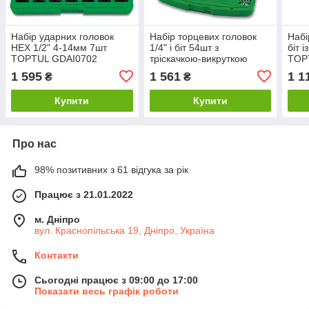
Набір ударних головок
Набір торцевих головок
Набі
HEX 1/2" 4-14мм 7шт
1/4" і біт 54шт з
біт і
TOPTUL GDAI0702
тріскачкою-викруткою
TOP
TOPTUL GAAI5401
1 595
1 561
1 1
₴
₴
Купити
Купити
Про нас
98% позитивних з 61 відгука за рік
Працює з 21.01.2022
м. Дніпро
вул. Краснопільська 19, Дніпро, Україна
Контакти
Сьогодні працює з 09:00 до 17:00
Показати весь графік роботи