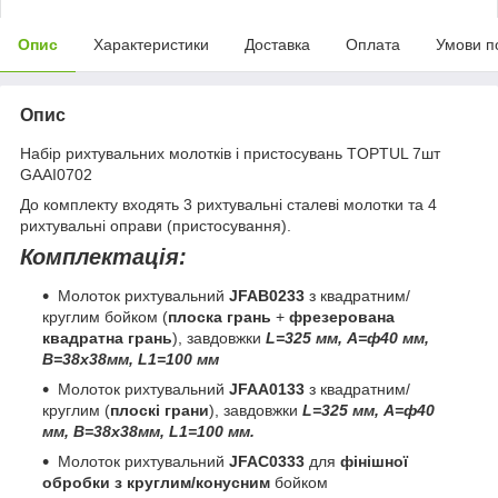
Опис
Характеристики
Доставка
Оплата
Умови п
Опис
Набір рихтувальних молотків і пристосувань TOPTUL 7шт
GAAI0702
До комплекту входять 3 рихтувальні сталеві молотки та 4
рихтувальні оправи (пристосування).
Комплектація:
Молоток рихтувальний
JFAB0233
з квадратним/
круглим бойком (
плоска грань
+
фрезерована
квадратна грань
), завдовжки
L=325 мм, A=ф40 мм,
В=38х38мм, L1=100 мм
Молоток рихтувальний
JFAA0133
з квадратним/
круглим (
плоскі грани
), завдовжки
L=325 мм, A=ф40
мм, В=38х38мм, L1=100 мм.
Молоток рихтувальний
JFAC0333
для
фінішної
обробки з круглим/конусним
бойком