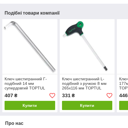
Подібні товари компанії
Ключ шестигранний Г-
Ключ шестигранний L-
Клю
подібний 14 мм
подібний з ручкою 8 мм
177м
супердовгий TOPTUL
265x116 мм TOPTUL
TOP
AGAE1429
AGCD0827
407
331
446
₴
₴
Купити
Купити
Про нас