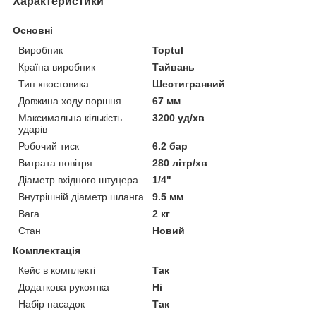
Характеристики
Основні
Виробник
Toptul
Країна виробник
Тайвань
Тип хвостовика
Шестигранний
Довжина ходу поршня
67 мм
Максимальна кількість
3200 уд/хв
ударів
Робочий тиск
6.2 бар
Витрата повітря
280 літр/хв
Діаметр вхідного штуцера
1/4"
Внутрішній діаметр шланга
9.5 мм
Вага
2 кг
Стан
Новий
Комплектація
Кейс в комплекті
Так
Додаткова рукоятка
Ні
Набір насадок
Так