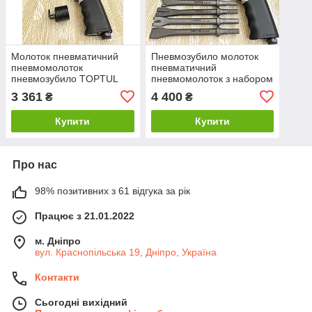
Молоток пневматичний
Пневмозубило молоток
пневмомолоток
пневматичний
пневмозубило TOPTUL
пневмомолоток з набором
KAHA3217
зубил 5шт Toptul
3 361
4 400
₴
₴
KAHA3217 GDAI0705-01
Купити
Купити
Про нас
98% позитивних з 61 відгука за рік
Працює з 21.01.2022
м. Дніпро
вул. Краснопільська 19, Дніпро, Україна
Контакти
Сьогодні вихідний