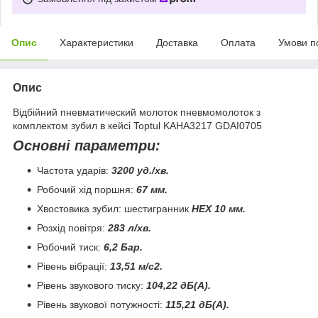
Опис
Характеристики
Доставка
Оплата
Умови п
Опис
Відбійний пневматический молоток пневмомолоток з
комплектом зубил в кейсі Toptul KAHA3217 GDAI0705
Основні параметри:
Частота ударів:
3200 уд./хв.
Робочий хід поршня:
67 мм.
Хвостовика зубил: шестигранник
НЕХ
10 мм.
Розхід повітря:
283 л/хв.
Робочий тиск:
6,2 Бар.
Рівень вібрації:
13,51 м/с2.
Рівень звукового тиску:
104,22 дБ(А).
Рівень звукової потужності:
115,21 дБ(А).