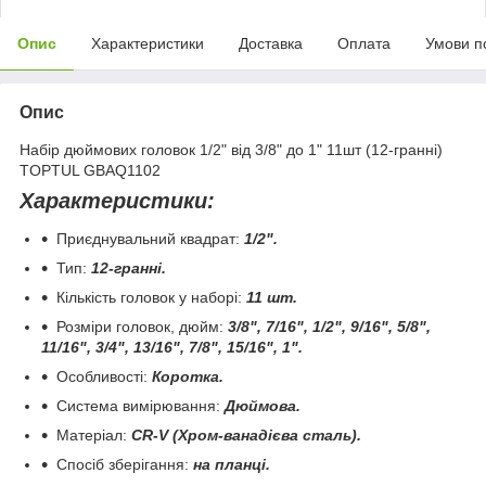
Опис
Характеристики
Доставка
Оплата
Умови п
Опис
Набір дюймових головок 1/2" від 3/8" до 1" 11шт (12-гранні)
TOPTUL GBAQ1102
Характеристики:
Приєднувальний квадрат:
1/2".
Тип:
12-гранні.
Кількість головок у наборі:
11 шт.
Розміри головок, дюйм:
3/8", 7/16", 1/2", 9/16", 5/8",
11/16", 3/4", 13/16", 7/8", 15/16", 1".
Особливості:
Коротка.
Система вимірювання:
Дюймова.
Матеріал:
CR
-
V
(Хром-ванадієва сталь).
Спосіб зберігання:
на планці.