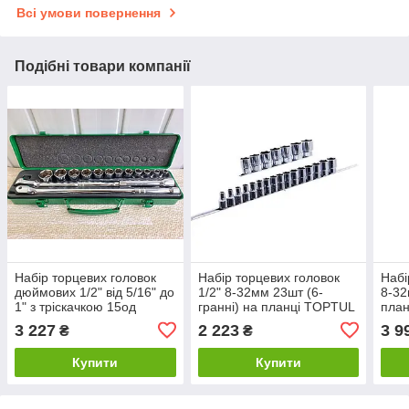
Всі умови повернення
Подібні товари компанії
Набір торцевих головок
Набір торцевих головок
Набі
дюймових 1/2" від 5/16" до
1/2" 8-32мм 23шт (6-
8-32
1" з тріскачкою 15од
гранні) на планці TOPTUL
план
TOPTUL GCAD1512
GAAQ1604U
GAA
3 227
2 223
3 9
₴
₴
Купити
Купити