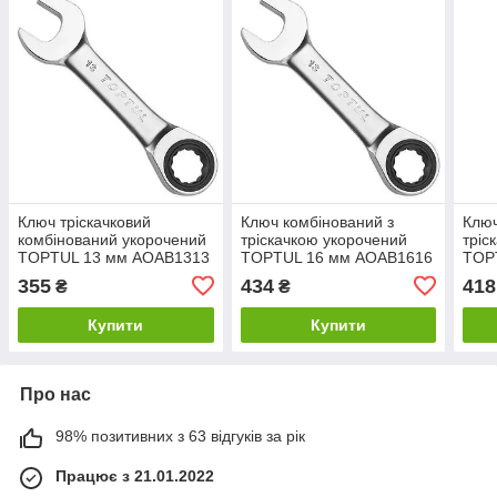
Ключ тріскачковий
Ключ комбінований з
Ключ
комбінований укорочений
тріскачкою укорочений
тріс
TOPTUL 13 мм AOAB1313
TOPTUL 16 мм AOAB1616
TOP
355
434
418
₴
₴
Купити
Купити
Про нас
98% позитивних з 63 відгуків за рік
Працює з 21.01.2022