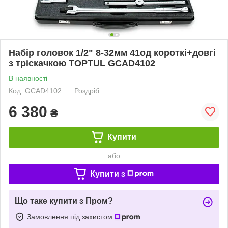
Набір головок 1/2" 8-32мм 41од короткі+довгі
з тріскачкою TOPTUL GCAD4102
В наявності
Код: GCAD4102
Роздріб
6 380
₴
Купити
або
Купити з
Що таке купити з Пром?
Замовлення під захистом