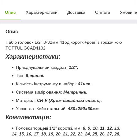
Опис
Характеристики
Доставка
Оплата
Умови п
Опис
Набір головок 1/2" 8-32мм 41од короткі+довгі з тріскачкою
TOPTUL GCAD4102
Характеристики:
Приєднувальний квадрат:
1/2".
Тип:
6-гранні.
Кількість інструменту в наборі:
41шт.
Система вимірювання:
Метрична.
Матеріал:
CR-V (Хром-ванадієва сталь).
Упаковка: Кейс стальний:
480х290х60мм.
Комплектація:
Гoлoвки тopцeві 1/2" короткі, мм:
8, 9, 10, 11, 12, 13,
14, 15, 16, 17, 18, 19, 20, 21, 22, 23, 24, 25, 26, 27, 28,