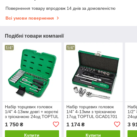
Повернення товару впродовж 14 днів за домовленістю
Всі умови повернення
Подібні товари компанії
Набір торцевих головок
Набір торцевих головок
Набі
1/4" 4-13мм довгі + короткі
1/4" 4-13мм з тріскачкою
1/2"
з тріскачкою 24од TOPTUL
17од TOPTUL GCAD1701
24о
GCAI2403
1 750
1 174
3 9
₴
₴
Купити
Купити