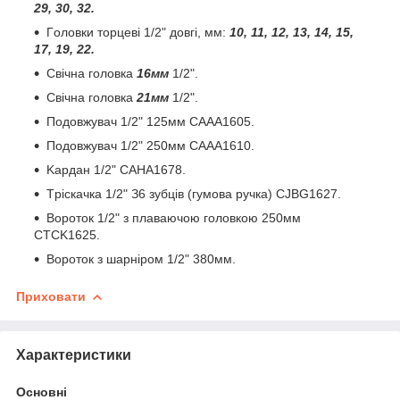
29, 30, 32.
Гoлoвки тopцeві 1/2" довгі, мм:
10, 11, 12, 13, 14, 15,
17, 19, 22.
Свічна головка
16мм
1/2".
Свічна головка
21мм
1/2".
Подовжувач 1/2" 125мм CAAA1605.
Подовжувач 1/2" 250мм CAAA1610.
Kapдaн 1/2" CAHA1678.
Tpіскачка 1/2" З6 зубців (гумова pучкa) CJBG1627.
Bopoтoк 1/2" з плaвaючою гoлoвкoю 250мм
CTCK1625.
Вороток з шарніром 1/2" 380мм.
Приховати
Характеристики
Основні