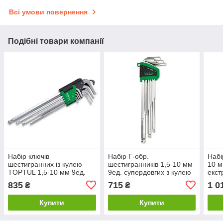
Всі умови повернення
Подібні товари компанії
Набір ключів
Набір Г-обр.
Набі
шестигранних із кулею
шестигранників 1,5-10 мм
10 м
TOPTUL 1,5-10 мм 9ед.
9ед. супердовгих з кулею
екст
супердовгих GAAL0917
(GAAL0917) TOPTUL
TOP
835
715
1 0
₴
₴
GSN-09EB
Купити
Купити