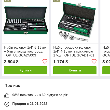
Набір головок 1/4" 5-13мм
Набір торцевих головок
Набір
+ біти з тріскачкою 50од
1/4" 4-13мм з тріскачкою
тріс
TOPTUL GCAD5003
17од TOPTUL GCAD1701
GCA
2 504
1 174
3 0
₴
₴
Купити
Купити
Про нас
98% позитивних з 62 відгуків за рік
Працює з 21.01.2022