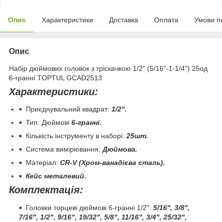
Опис
Характеристики
Доставка
Оплата
Умови п
Опис
Набір дюймових головок з тріскачкою 1/2" (5/16"-1-1/4") 25од
6-гранні TOPTUL GCAD2513
Характеристики:
Приєднувальний квадрат:
1/2".
Тип: Дюймові
6-гранні.
Кількість інструменту в наборі:
25шт.
Система вимірювання:
Дюймова.
Матеріал:
CR
-
V
(Хром-ванадієва сталь).
Кейс металевий.
Комплектація:
Головки торцеві дюймові 6-гранні 1/2":
5/16", 3/8",
7/16", 1/2", 9/16", 19/32", 5/8", 11/16", 3/4", 25/32",