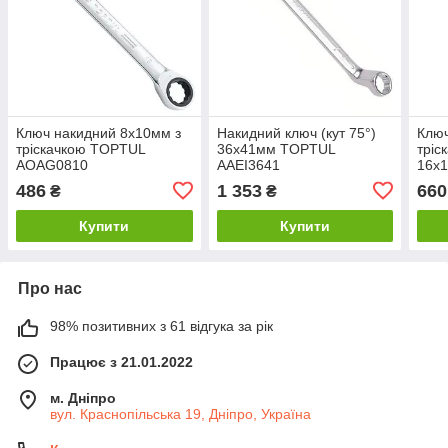
Ключ накидний 8х10мм з
Накидний ключ (кут 75°)
Клю
тріскачкою TOPTUL
36х41мм TOPTUL
тріс
AOAG0810
AAEI3641
16х
486
1 353
660
₴
₴
Купити
Купити
Про нас
98% позитивних з 61 відгука за рік
Працює з 21.01.2022
м. Дніпро
вул. Краснопільська 19, Дніпро, Україна