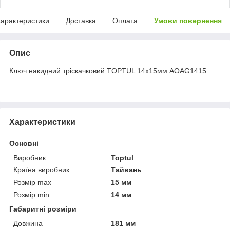
арактеристики
Доставка
Оплата
Умови повернення
Опис
Ключ накидний тріскачковий TOPTUL 14х15мм AOAG1415
Характеристики
Основні
Виробник
Toptul
Країна виробник
Тайвань
Розмір max
15 мм
Розмір min
14 мм
Габаритні розміри
Довжина
181 мм