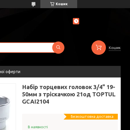
Кошик
Кошик
ної оферти
Набір торцевих головок 3/4" 19-
50мм з тріскачкою 21од TOPTUL
GCAI2104
Безкоштовна доставка
В наявності