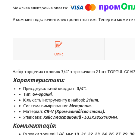
У компанії підключені електронні платежі. Тепер ви можете
Опис
Набір торцевих головок 3/4" з тріскачкою 21шт TOPTUL GCAI
Характеристики:
Приєднувальний квадрат:
3
/4"
.
Тип:
6+-гранні.
Кількість інструменту в наборі:
21шт.
Система вимірювання:
Метрична.
Матеріал:
CR
-
V
(Хром-ванадієва сталь).
Упаковка:
Кейс пластиковий -
535x385x100мм.
Комплектація:
Головки торцеві 3/4", мм:
19, 21, 22, 23, 24, 26, 27, 29, 30,