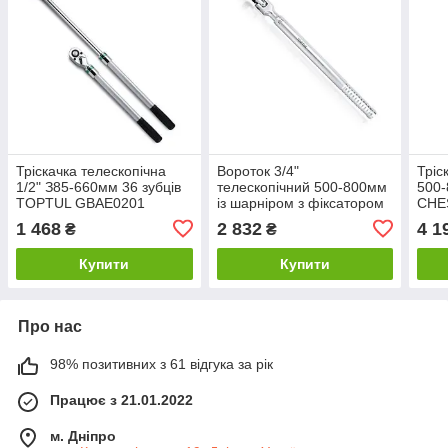
Тріскачка телескопічна
Вороток 3/4"
Тріс
1/2" З85-660мм 36 зубців
телескопічний 500-800мм
500
TOPTUL GBAE0201
із шарніром з фіксатором
CHE
TOPTUL CFDC2408
1 468
2 832
4 1
₴
₴
Купити
Купити
Про нас
98% позитивних з 61 відгука за рік
Працює з 21.01.2022
м. Дніпро