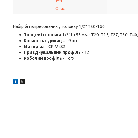
Опис
Набір біт впресованих у головку 1/2" Т20-Т60
Торцеві головки
1/2" L=55 мм - T20, T25, T27, T30, T40
Кількість одиниць -
9 шт.
Матеріал -
CR-V+S2
Приєднувальний профіль -
12
Робочий профіль -
Torx