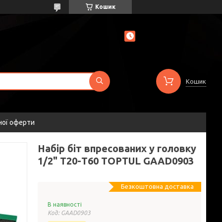
Кошик
Кошик
ної оферти
Набір біт впресованих у головку
1/2" Т20-Т60 TOPTUL GAAD0903
Безкоштовна доставка
В наявності
Код:
GAAD0903