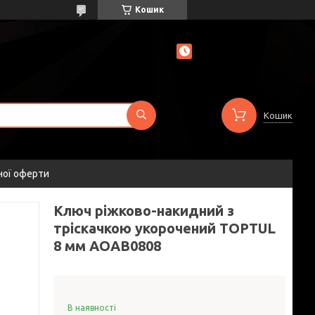
Кошик
Кошик
ної оферти
Ключ ріжково-накидний з
тріскачкою укорочений TOPTUL
8 мм AOAB0808
В наявності